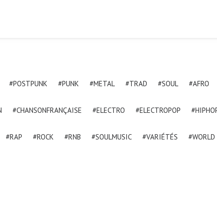
#POSTPUNK
#PUNK
#METAL
#TRAD
#SOUL
#AFRO
N
#CHANSONFRANÇAISE
#ELECTRO
#ELECTROPOP
#HIPHO
#RAP
#ROCK
#RNB
#SOULMUSIC
#VARIÉTÉS
#WORLD