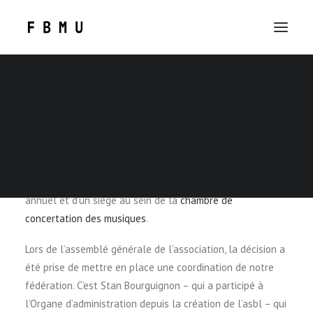
Suite à la reconnaissance en tant que fédération
SEARCH
professionnelle par la Fédération Wallonie-Bruxelles
confirmée début juin 2025 dans le cadre du
décret
portant sur la nouvelle gouvernance culturelle
, la FBMU
bénéficie désormais dans ce cadre d’un financement
annuel et d’un siège au sein de la
chambre de
concertation des musiques
.
Lors de l’assemblé générale de l’association, la décision a
été prise de mettre en place une coordination de notre
fédération. C’est Stan Bourguignon – qui a participé à
l’Organe d’administration depuis la création de l’asbl – qui