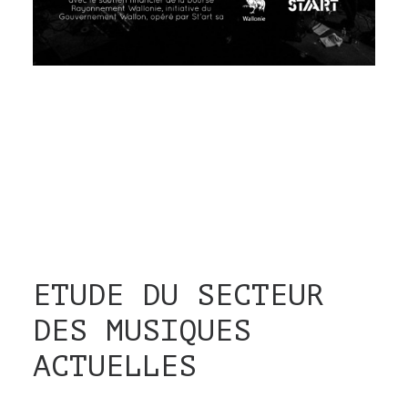
Enquête pour les musicien.nes et technicien.ne
HTTPS://SURVEY.ULB.AC.BE/SURVEY3/INDEX.PHP/164376
Enquête pour les organisations, structures,
agences, labels, etc des métiers de la musique
HTTPS://SURVEY.ULB.AC.BE/SURVEY3/INDEX.PHP/777716
ETUDE DU SECTEUR
DES MUSIQUES
ACTUELLES